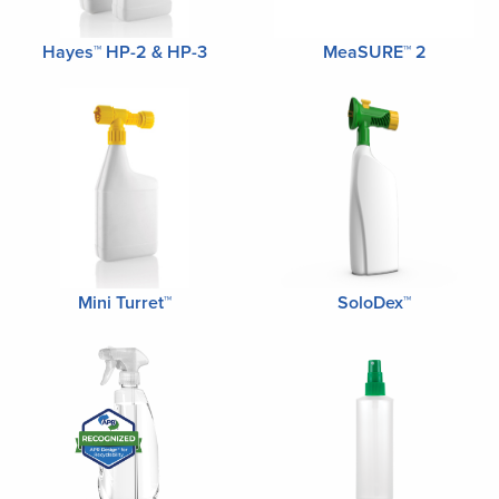
Hayes™ HP-2 & HP-3
MeaSURE™ 2
Mini Turret™
SoloDex™