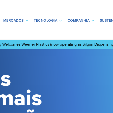
MERCADOS
TECNOLOGIA
COMPANHIA
SUSTEN
ng Welcomes Weener Plastics
(now operating as Silgan Dispensin
s
mais