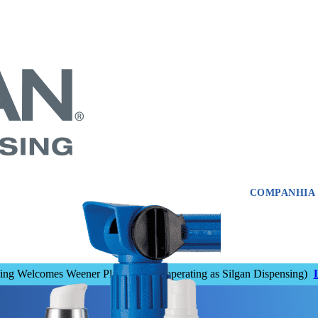
COMPANHIA
sing Welcomes Weener Plastics
(now operating as Silgan Dispensing)