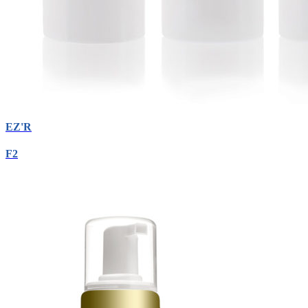
EZ'R
F2