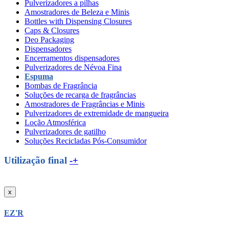
Pulverizadores a pilhas
Amostradores de Beleza e Minis
Bottles with Dispensing Closures
Caps & Closures
Deo Packaging
Dispensadores
Encerramentos dispensadores
Pulverizadores de Névoa Fina
Espuma
Bombas de Fragrância
Soluções de recarga de fragrâncias
Amostradores de Fragrâncias e Minis
Pulverizadores de extremidade de mangueira
Loção Atmosférica
Pulverizadores de gatilho
Soluções Recicladas Pós-Consumidor
Utilização final
-+
x
EZ'R