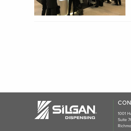
CON
1001 Ha
Suite 7
Richmo