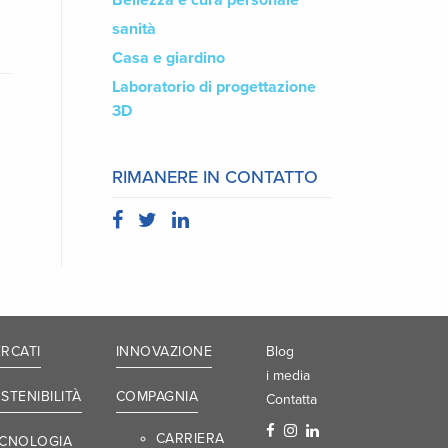
Bellezza e cura personale
sanità
Casa e giardino
Laboratorio di progettazione
3D
RIMANERE IN CONTATTO
RCATI
INNOVAZIONE
Blog
i media
STENIBILITÀ
COMPAGNIA
Contatta
CARRIERA
CNOLOGIA