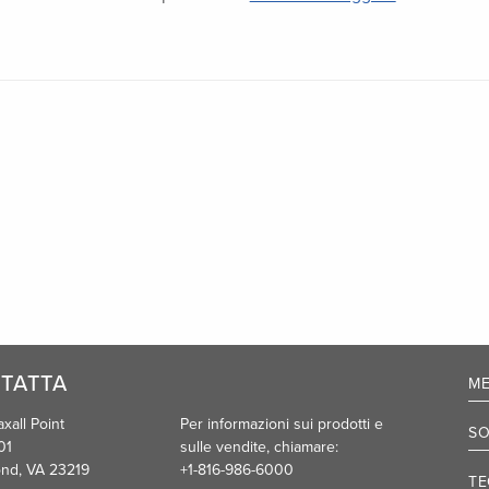
TATTA
ME
xall Point
Per informazioni sui prodotti e
SO
01
sulle vendite, chiamare:
nd, VA 23219
+1-816-986-6000
TE