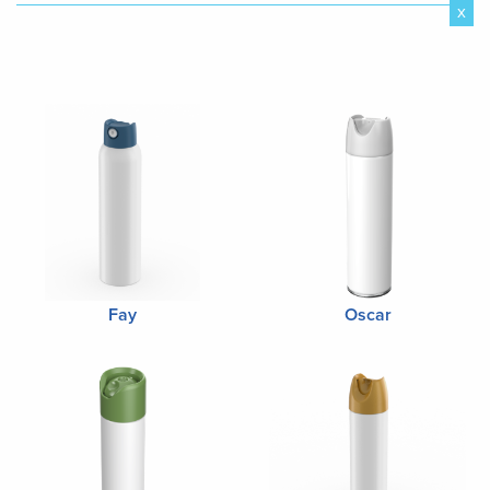
x
Fay
Oscar