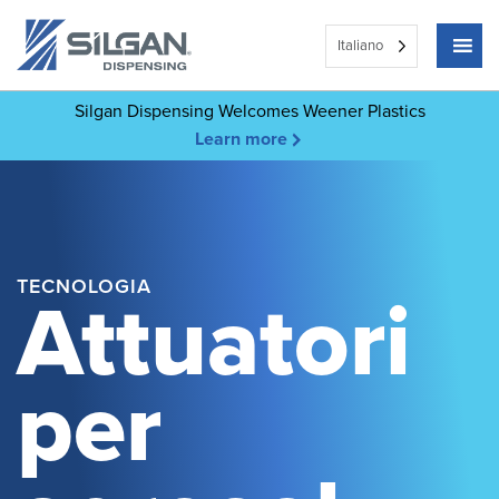
Italiano
Silgan Dispensing Welcomes Weener Plastics
Learn more
TECNOLOGIA
Attuatori
per