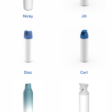
Nicky
Jill
Diaz
Carl