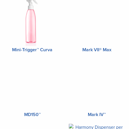
Mini-Trigger™ Curva
Mark VII® Max
MD150™
Mark IV™