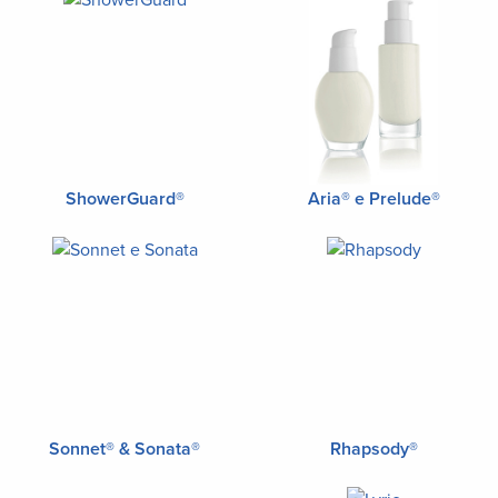
ShowerGuard®
Aria® e Prelude®
Sonnet® & Sonata®
Rhapsody®