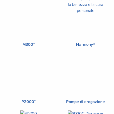
M300™
Harmony®
P2000™
Pompe di erogazione