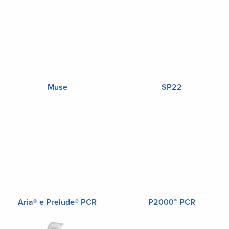
Muse
SP22
Aria® e Prelude® PCR
P2000™ PCR