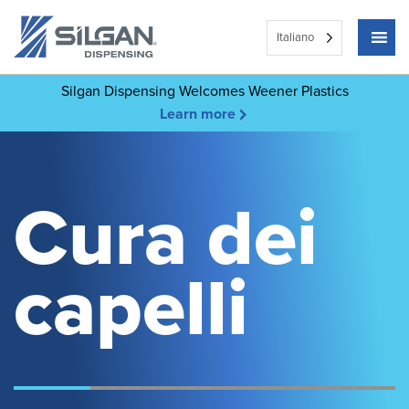
Italiano
Silgan Dispensing Welcomes Weener Plastics
Learn more
Cura dei
capelli