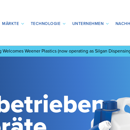
MÄRKTE
TECHNOLOGIE
UNTERNEHMEN
NACHH
ng Welcomes Weener Plastics
(now operating as Silgan Dispensin
betriebene
räte